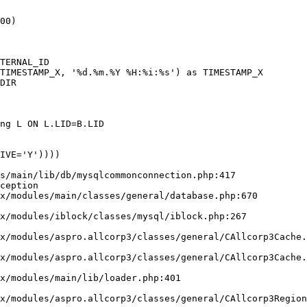
00)

s/main/lib/db/mysqlcommonconnection.php:417

ception
