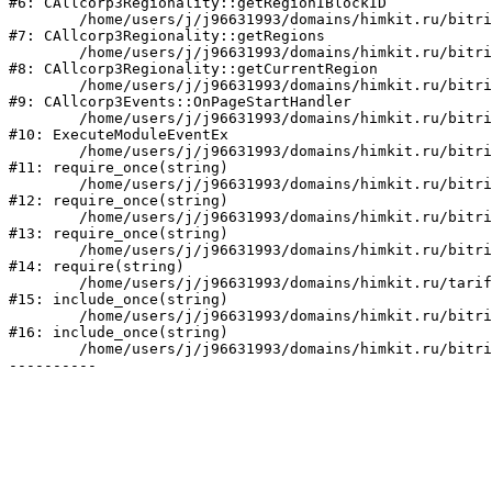
#6: CAllcorp3Regionality::getRegionIBlockID

	/home/users/j/j96631993/domains/himkit.ru/bitrix/modules/aspro.allcorp3/classes/general/CAllcorp3Regionality.php:98

#7: CAllcorp3Regionality::getRegions

	/home/users/j/j96631993/domains/himkit.ru/bitrix/modules/aspro.allcorp3/classes/general/CAllcorp3Regionality.php:280

#8: CAllcorp3Regionality::getCurrentRegion

	/home/users/j/j96631993/domains/himkit.ru/bitrix/modules/aspro.allcorp3/classes/general/CAllcorp3Events.php:603

#9: CAllcorp3Events::OnPageStartHandler

	/home/users/j/j96631993/domains/himkit.ru/bitrix/modules/main/tools.php:5273

#10: ExecuteModuleEventEx

	/home/users/j/j96631993/domains/himkit.ru/bitrix/modules/main/include.php:181

#11: require_once(string)

	/home/users/j/j96631993/domains/himkit.ru/bitrix/modules/main/include/prolog_before.php:19

#12: require_once(string)

	/home/users/j/j96631993/domains/himkit.ru/bitrix/modules/main/include/prolog.php:10

#13: require_once(string)

	/home/users/j/j96631993/domains/himkit.ru/bitrix/header.php:1

#14: require(string)

	/home/users/j/j96631993/domains/himkit.ru/tariffs/index.php:2

#15: include_once(string)

	/home/users/j/j96631993/domains/himkit.ru/bitrix/modules/main/include/urlrewrite.php:128

#16: include_once(string)

	/home/users/j/j96631993/domains/himkit.ru/bitrix/urlrewrite.php:2
