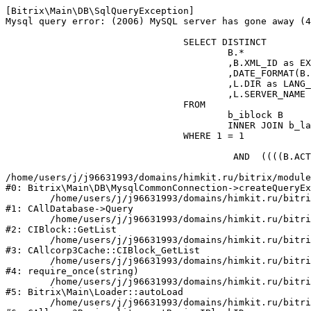
[Bitrix\Main\DB\SqlQueryException] 

Mysql query error: (2006) MySQL server has gone away (4
				SELECT DISTINCT

					B.*

					,B.XML_ID as EXTERNAL_ID

					,DATE_FORMAT(B.TIMESTAMP_X, '%d.%m.%Y %H:%i:%s') as TIMESTAMP_X

					,L.DIR as LANG_DIR

					,L.SERVER_NAME

				FROM

					b_iblock B

					INNER JOIN b_lang L ON L.LID=B.LID

				WHERE 1 = 1

					 AND  ((((B.ACTIVE='Y')))) 

/home/users/j/j96631993/domains/himkit.ru/bitrix/module
#0: Bitrix\Main\DB\MysqlCommonConnection->createQueryEx
	/home/users/j/j96631993/domains/himkit.ru/bitrix/modules/main/classes/general/database.php:670

#1: CAllDatabase->Query

	/home/users/j/j96631993/domains/himkit.ru/bitrix/modules/iblock/classes/mysql/iblock.php:267

#2: CIBlock::GetList

	/home/users/j/j96631993/domains/himkit.ru/bitrix/modules/aspro.allcorp3/classes/general/CAllcorp3Cache.php:21

#3: CAllcorp3Cache::CIBlock_GetList

	/home/users/j/j96631993/domains/himkit.ru/bitrix/modules/aspro.allcorp3/classes/general/CAllcorp3Cache.php:750

#4: require_once(string)

	/home/users/j/j96631993/domains/himkit.ru/bitrix/modules/main/lib/loader.php:401

#5: Bitrix\Main\Loader::autoLoad

	/home/users/j/j96631993/domains/himkit.ru/bitrix/modules/aspro.allcorp3/classes/general/CAllcorp3Regionality.php:34
