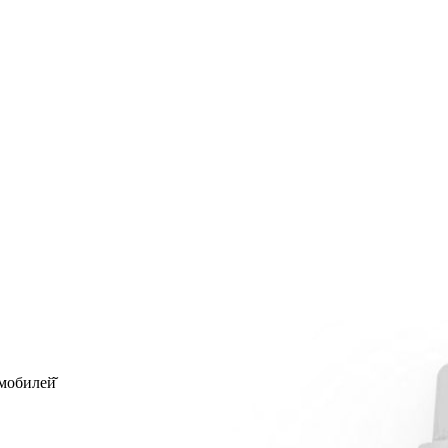
мобилей̆