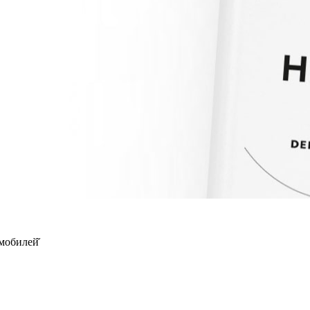
мобилей̆