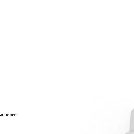
мобилей̆