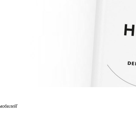
мобилей̆