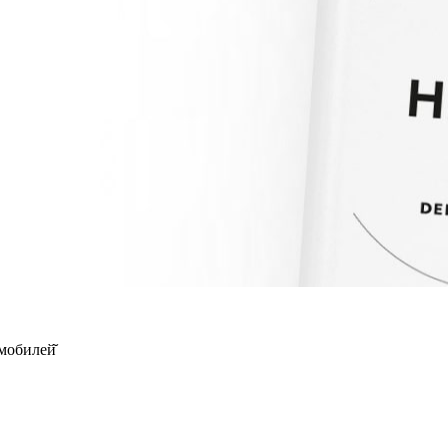
мобилей̆