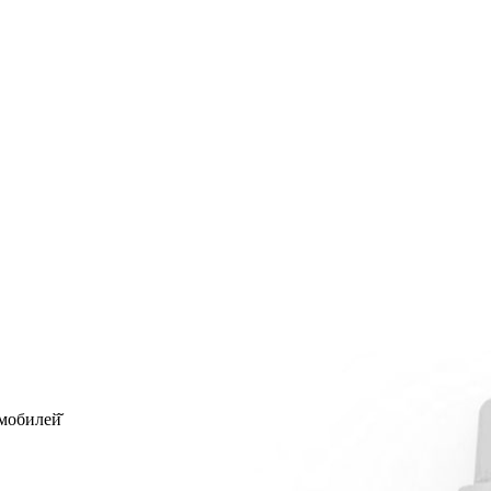
мобилей̆