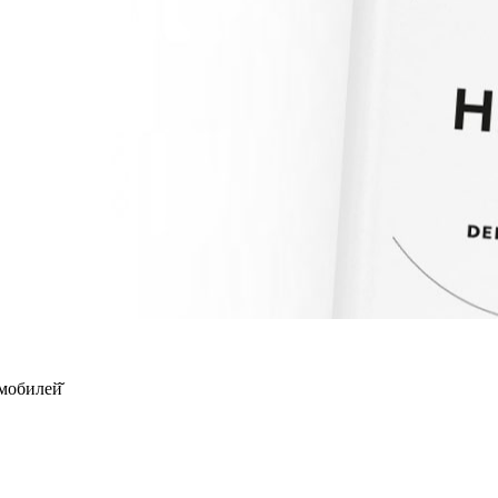
мобилей̆