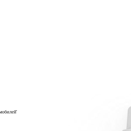
мобилей̆