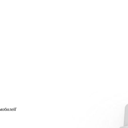
мобилей̆