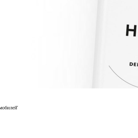
мобилей̆